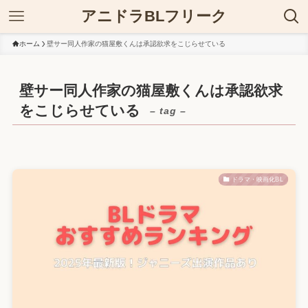
アニドラBLフリーク
ホーム
壁サー同人作家の猫屋敷くんは承認欲求をこじらせている
壁サー同人作家の猫屋敷くんは承認欲求
をこじらせている
– tag –
ドラマ・映画化BL