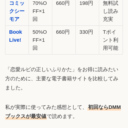
コミッ
70%O
660円
198円
無料試
クシー
FF×1
し読み
モア
回
充実
Book
50%O
660円
330円
Tポイ
Live!
FF×1
ント利
回
用可能
「恋愛ルビの正しいふりかた」をお得に読みたい
方のために、主要な電子書籍サイトを比較してみ
ました。
私が実際に使ってみた感想として、
初回ならDMM
ブックスが最安値
で読めます。