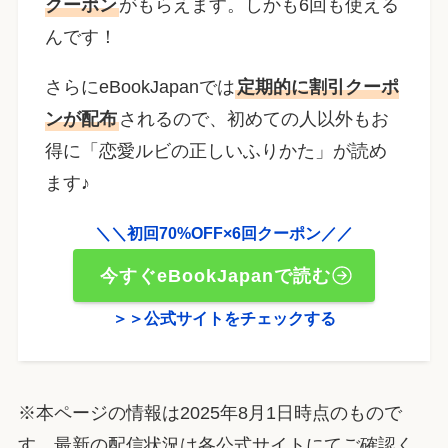
クーポン
がもらえます。しかも6回も使える
んです！
さらにeBookJapanでは
定期的に割引クーポ
ンが配布
されるので、初めての人以外もお
得に「恋愛ルビの正しいふりかた」が読め
ます♪
＼＼初回70%OFF×6回クーポン／／
今すぐeBookJapanで読む
＞＞公式サイトをチェックする
※本ページの情報は2025年8月1日時点のもので
す。最新の配信状況は各公式サイトにてご確認く