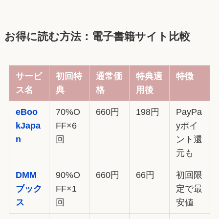
お得に読む方法：電子書籍サイト比較
サービ
初回特
通常価
特典適
特徴
ス名
典
格
用後
eBoo
70%O
660円
198円
PayPa
kJapa
FF×6
yポイ
n
回
ント還
元も
DMM
90%O
660円
66円
初回限
ブック
FF×1
定で最
ス
回
安値