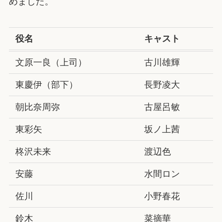
めました。
役名
キャスト
文原一良（上司）
古川雄輝
東慶伊（部下）
長野凌大
朝比奈周弥
古屋呂敏
東彩矢
坂ノ上茜
柊沢未来
渡辺色
安藤
水間ロン
佐川
小野春花
鈴木
菜摘華